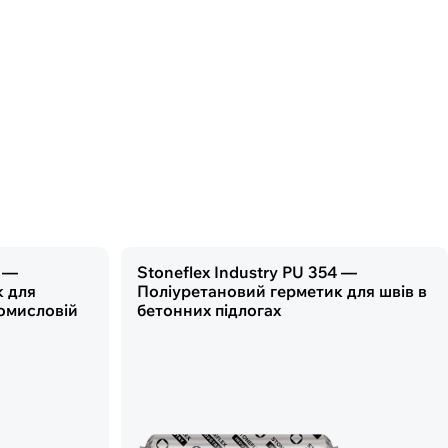
0 —
Stoneflex Industry PU 354 —
к для
Поліуретановий герметик для швів в
омисловій
бетонних підлогах