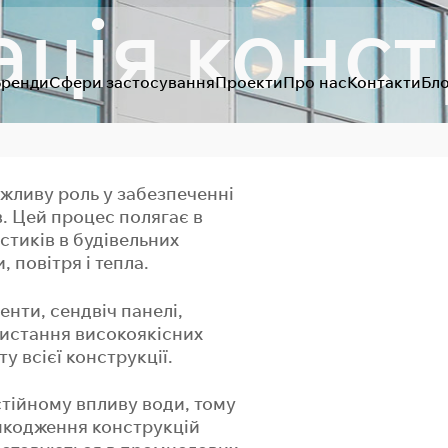
ція конст
Бренди
Сфери застосування
Проекти
Про нас
Контакти
Бло
ажливу роль у забезпеченні
в. Цей процес полягає в
 стиків в будівельних
 повітря і тепла.
енти, сендвіч панелі,
ристання високоякісних
у всієї конструкції.
стійному впливу води, тому
ка прийнята
ідписались на оновлення!
 пошту успішно додано д
ошкодження конструкцій