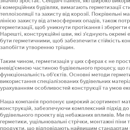
значно зростає. Сендвіч панелі, які широко вико
розс
Найближчим
Найближчим
і комерційних будівлях, вимагають герметизації ст
+380 92 92
+380 92 92
теплоізоляції та захисту від корозії. Покрівельні 
лінією захисту від атмосферних опадів, також пот
ПОВЕРН
ПОВЕРН
ПОВЕРН
герметизації, щоб уникнути протікання і зберегти 
Нарешті, конструкційні шви, які з'єднують окремі 
бути герметичними, щоб забезпечити стійкість кон
запобігти утворенню тріщин.
Таким чином, герметизація у цих сферах є не прос
невід'ємною частиною будівельного процесу, що гар
функціональність об'єктів. Основні методи гермет
використання спеціалізованих будівельних матері
урахуванням особливостей конструкції та умов екс
Наша компанія пропонує широкий асортимент мате
конструкцій, забезпечуючи комплексний підхід до
будівельного проекту від небажаних впливів. Ми 
герметики, ущільнювальні стрічки, монтажні піни т
продукти, що відповідають найвищим стандартам я