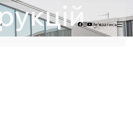
рукцій
г
Зв’язатись
о