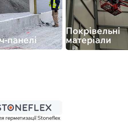
Покрівельні
ч-панелі
матеріали
я герметизації Stoneflex