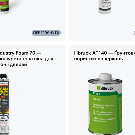
ПЕРЕГЛЯНУТИ
ndustry Foam 70 —
illbruck AT140 — Ґрунтов
оліуретанова піна для
пористих поверхонь
он і дверей