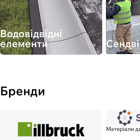
Водовідвідні
елементи
Сендві
Бренди
Матеріали дл