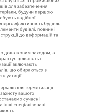
ристовуються в промислових
илки.
 часом наш менеджер зв’яжеться з вами за телефоном
 часом наш менеджер зв’яжеться з вами за телефоном
иків для забезпечення
3 94 92
3 94 92
та на надасть всю необхідну інформацію.
та на надасть всю необхідну інформацію.
матеріали, будучи першою
ребують надійної
УТИСЬ
УТИСЬ
УТИСЬ
енергоефективність будівлі.
елементи будівлі, повинні
струкції до деформацій та
то додатковим заходом, а
антує цілісність і
изації включають
алів, що обираються з
плуатації.
ріалів для герметизації
 захисту вашого
постачаємо сучасні
а інші спеціалізовані
кості.