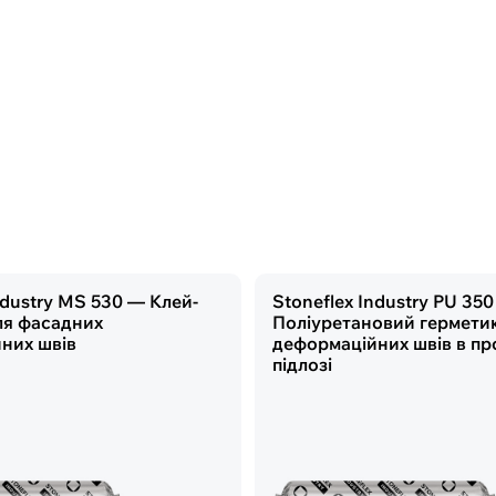
ndustry MS 530 — Клей-
Stoneflex Industry PU 35
ля фасадних
Поліуретановий гермети
них швів
деформаційних швів в пр
підлозі