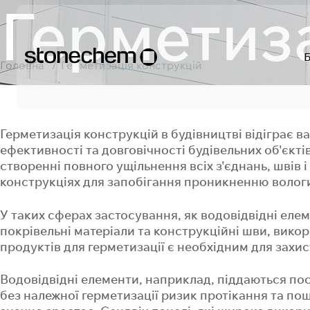
Герметиза
Головна
Герметизація конструкцій
Герметизація конструкцій в будівництві відіграє в
ефективності та довговічності будівельних об'єкті
створенні повного ущільнення всіх з'єднань, швів і
конструкціях для запобігання проникненню вологи,
У таких сферах застосування, як водовідвідні елем
покрівельні матеріали та конструкційні шви, вико
продуктів для герметизації є необхідним для захист
Водовідвідні елементи, наприклад, піддаються по
Заяв
Ви п
Вашу
без належної герметизації ризик протікання та п