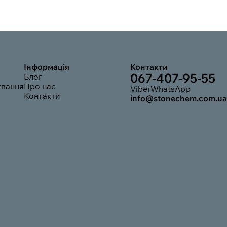
Інформація
Контакти
067-407-95-55
Блог
ування
Про нас
Viber
WhatsApp
Контакти
info@stonechem.com.ua