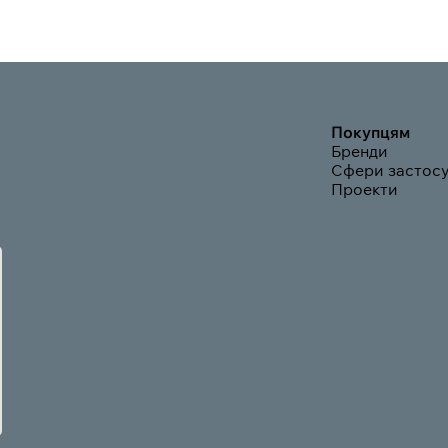
Покупцям
Бренди
Сфери застос
Проекти