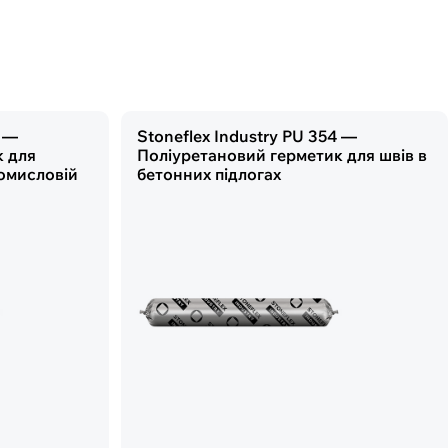
0 —
Stoneflex Industry PU 354 —
к для
Поліуретановий герметик для швів в
омисловій
бетонних підлогах