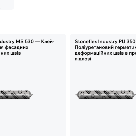
x
ndustry MS 530 — Клей-
Stoneflex Industry PU 35
ля фасадних
Поліуретановий гермети
них швів
деформаційних швів в пр
підлозі