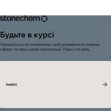
Будьте в курсі
Підпишіться на оновлення, щоб дізнаватися новини
сфери та наші цікаві пропозиції. Рідко і по ділу.
Імейл