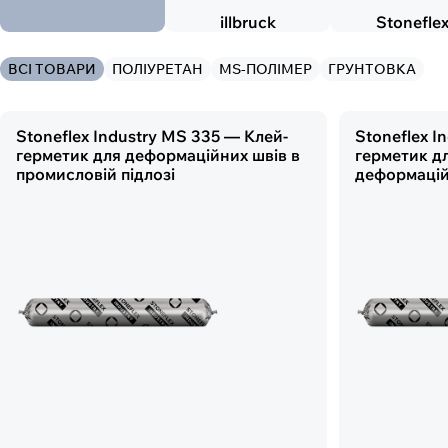
illbruck
Stonefle
ВСІ ТОВАРИ
ПОЛІУРЕТАН
MS-ПОЛІМЕР
ГРУНТОВКА
Stoneflex Industry MS 335 — Клей-
Stoneflex I
герметик для деформаційних швів в
герметик д
промисловій підлозі
деформацій