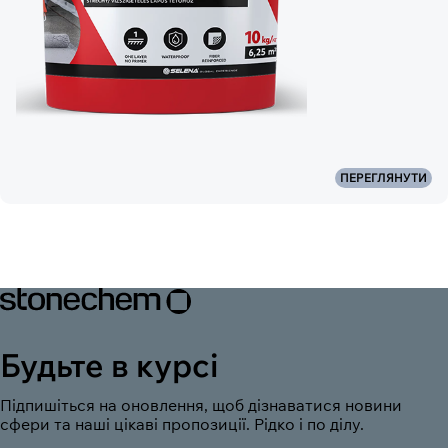
ПЕРЕГЛЯНУТИ
Будьте в курсі
Підпишіться на оновлення, щоб дізнаватися новини
сфери та наші цікаві пропозиції. Рідко і по ділу.