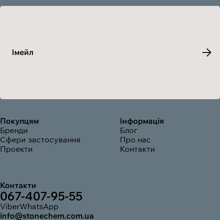
Імейл
Покупцям
Інформація
Бренди
Блог
Сфери застосування
Про нас
Проекти
Контакти
Контакти
067-407-95-55
Viber
WhatsApp
info@stonechem.com.ua