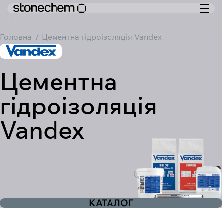
Головна
Цементна гідроізоляція Vandex
Бренди
Цементна
гідроізоляція
Vandex
Сфери застосування
Проекти
Про нас
Контакти
Блог
КАТАЛОГ