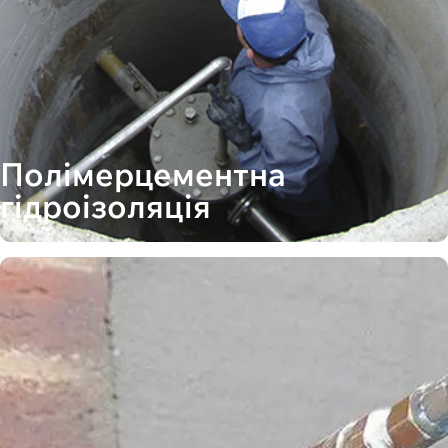
Полімерцементна
гідроізоляція