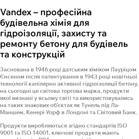
Vandex – професійна
будівельна хімія для
Заявка прийнята
Ви підписались на оновлення!
Вашу пошту успішно додано до
гідроізоляції, захисту та
розсилки.
Найближчим часом наш менеджер зв’яжеться з
Найближчим часом наш менеджер зв’яжеться з
ремонту бетону для будівель
вами за телефоном
вами за телефоном
+380 92 923 94 92
+380 92 923 94 92
та на
та на
надасть всю необхідну інформацію.
надасть всю необхідну інформацію.
та конструкцій
Зв’язатись
ПОВЕРНУТИСЬ
ПОВЕРНУТИСЬ
ПОВЕРНУТИСЬ
Заснована в 1946 році датським хіміком Лауріцом
Єнсеном після патентування в 1943 році новітньої
технології капілярно активної гідроізоляції бетону,
на сьогодні це світова торгова марка, продукти
якої визнані у всьому світі та використовувались
на таких знакових об’єктах як Тунель під Ла-
Маншем, Кенері-Уорф в Лондоні та Світовий Банк.
Продукти виробляються згідно стандартів ISO
9001 та ISO 14001, ключові продукти мають