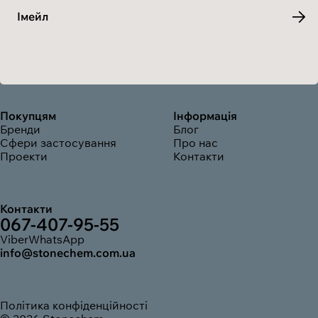
Імейл
Покупцям
Інформація
Бренди
Блог
Сфери застосування
Про нас
Проекти
Контакти
Контакти
067-407-95-55
Viber
WhatsApp
info@stonechem.com.ua
Політика конфіденційності